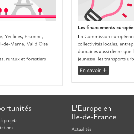
Les financements européen
e, Yvelines, Essonne,
La Commission européenne 
l-de-Marne, Val d’Oise
collectivités locales, entre
domaines aussi divers que la
s, ruraux et forestiers
jeunesse, les transports urb
En savoir
ortunités
L'Europe en
Ile-de-France
à projets
tations
Actualités