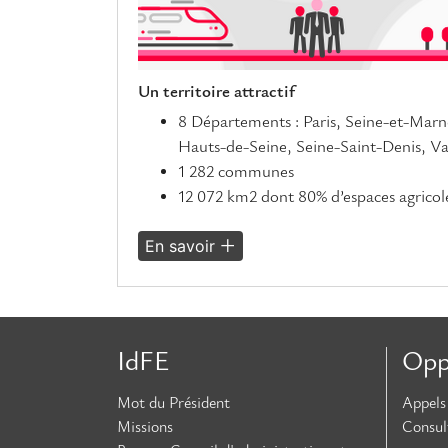
Un territoire attractif
8 Départements : Paris, Seine-et-Marn
Hauts-de-Seine, Seine-Saint-Denis, Va
1 282 communes
12 072 km2 dont 80% d’espaces agricole
En savoir
IdFE
Opp
Mot du Président
Appels 
Missions
Consul