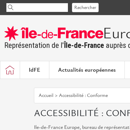
Accéder
Rechercher
au
contenu
Eur
Représentation de l'
Île-de-France
auprès d
IdFE
Actualités européennes
Accueil
Accessibilité : Conforme
ACCESSIBILITÉ : CO
Ile-de-France Europe, bureau de représentati