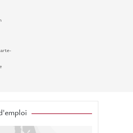
n
carte-
e
d'emploi